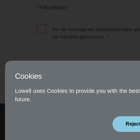
* Pflichtfelder
Für die Nutzung des Kontaktformulars ge
zur Kenntnis genommen.
*
Cookies
Lowell uses Cookies to provide you with the best 
future.
Rejec