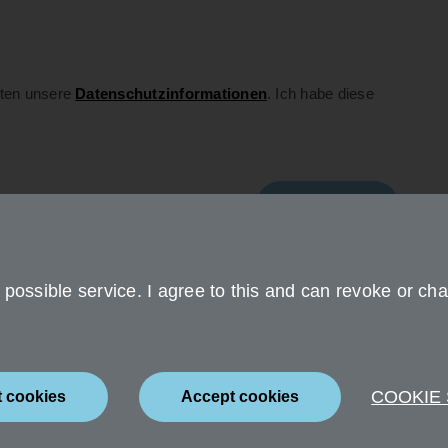
lten unsere
Datenschutzinformationen
. Ich habe diese
Senden
possible service. I agree to this and can revoke or cha
COOKIE
t cookies
Accept cookies